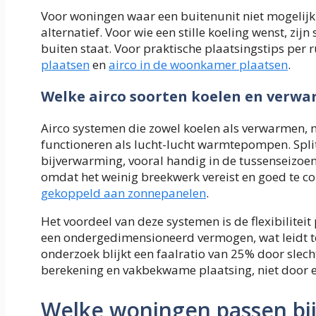
Voor woningen waar een buitenunit niet mogelijk 
alternatief. Voor wie een stille koeling wenst, zi
buiten staat. Voor praktische plaatsingstips per 
plaatsen
en
airco in de woonkamer plaatsen
.
Welke airco soorten koelen en verwar
Airco systemen die zowel koelen als verwarmen,
functioneren als lucht-lucht warmtepompen. Sp
bijverwarming, vooral handig in de tussenseizoen
omdat het weinig breekwerk vereist en goed te co
gekoppeld aan zonnepanelen
.
Het voordeel van deze systemen is de flexibilite
een ondergedimensioneerd vermogen, wat leidt tot
onderzoek blijkt een faalratio van 25% door slecht
berekening en vakbekwame plaatsing, niet door ee
Welke woningen passen bij