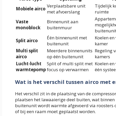
Verplaatsbare unit
Tijdelijk 
Mobiele airco
met afvoerslang
ruimte
Appartem
Vaste
Binnenunit aan
mogelijkh
monoblock
buitenmuur
buitenuni
Één binnenunit met
Koelen en
Split airco
buitenunit
kamer
Multi split
Meerdere binnenunits
Regeling 
airco
op één buitenunit
kamers
Lucht-lucht
Split of multi split met
Koelen en
warmtepomp
focus op verwarmen
één syste
Wat is het verschil tussen airco met 
Het verschil zit in de plaatsing van de compress
plaatsen het lawaaierige deel buiten, wat binnen
buitenunit wordt warmte afgevoerd via roosters 
of bij een raam moet geplaatst worden.