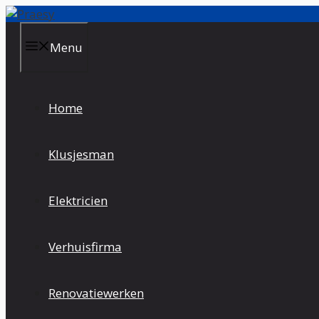
Spring
naar
de
Menu
inhoud
Home
Klusjesman
Elektricien
Verhuisfirma
Renovatiewerken