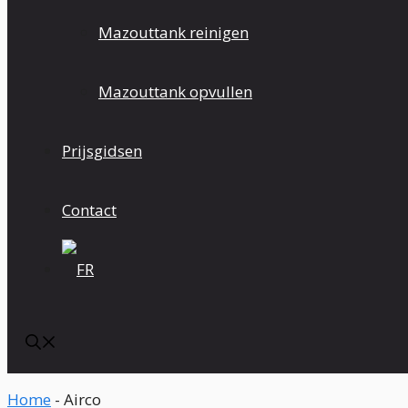
Mazouttank reinigen
Mazouttank opvullen
Prijsgidsen
Contact
Home
-
Airco