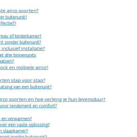
te airco soorten?
er buitenunit?
fectief?
ureau of kinderkamer?
nt zonder buitenunit?
inclusief installatie?
et drie binnenunits
aatsen?
lock en mobiele airco?
orten stap voor stap?
atsing van een buitenunit?
irco soorten en hoe verleng je hun levensduur?
 voor rendement en comfort?
en en verwarmen?
over een vaste oplossing?
en slaapkamer?
ment zonder buitenunit?