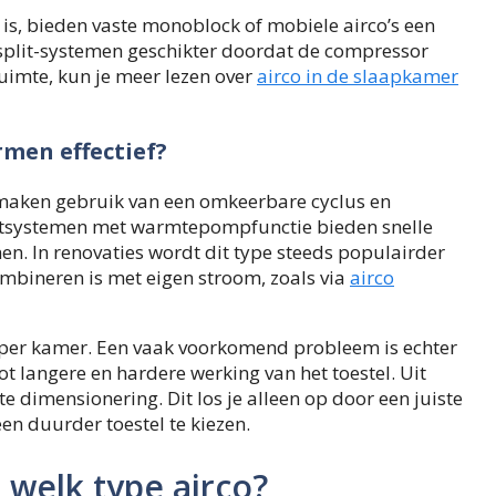
is, bieden vaste monoblock of mobiele airco’s een
jn split-systemen geschikter doordat de compressor
ruimte, kun je meer lezen over
airco in de slaapkamer
men effectief?
 maken gebruik van een omkeerbare cyclus en
litsystemen met warmtepompfunctie bieden snelle
en. In renovaties wordt dit type steeds populairder
mbineren is met eigen stroom, zoals via
airco
it per kamer. Een vaak voorkomend probleem is echter
 langere en hardere werking van het toestel. Uit
e dimensionering. Dit los je alleen op door een juiste
n duurder toestel te kiezen.
 welk type airco?