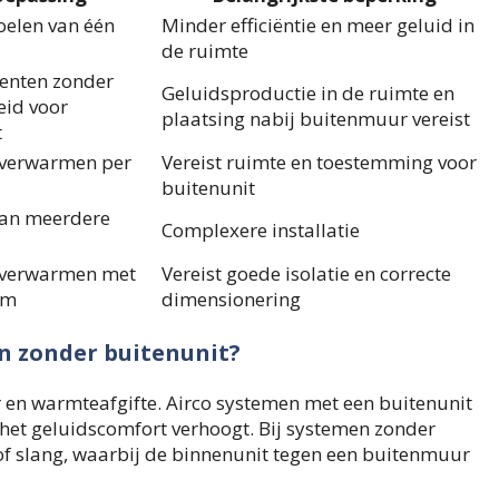
koelen van één
Minder efficiëntie en meer geluid in
de ruimte
enten zonder
Geluidsproductie in de ruimte en
eid voor
plaatsing nabij buitenmuur vereist
t
 verwarmen per
Vereist ruimte en toestemming voor
buitenunit
van meerdere
Complexere installatie
 verwarmen met
Vereist goede isolatie en correcte
em
dimensionering
en zonder buitenunit?
or en warmteafgifte. Airco systemen met een buitenunit
 het geluidscomfort verhoogt. Bij systemen zonder
of slang, waarbij de binnenunit tegen een buitenmuur