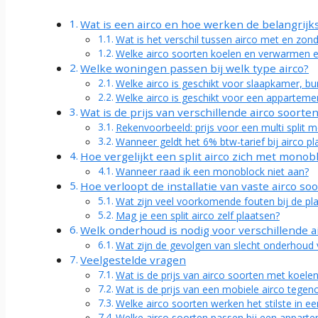
Wat is een airco en hoe werken de belangrijks
Wat is het verschil tussen airco met en zond
Welke airco soorten koelen en verwarmen ef
Welke woningen passen bij welk type airco?
Welke airco is geschikt voor slaapkamer, b
Welke airco is geschikt voor een apparteme
Wat is de prijs van verschillende airco soorten 
Rekenvoorbeeld: prijs voor een multi split m
Wanneer geldt het 6% btw-tarief bij airco pl
Hoe vergelijkt een split airco zich met monob
Wanneer raad ik een monoblock niet aan?
Hoe verloopt de installatie van vaste airco so
Wat zijn veel voorkomende fouten bij de pla
Mag je een split airco zelf plaatsen?
Welk onderhoud is nodig voor verschillende a
Wat zijn de gevolgen van slecht onderhoud
Veelgestelde vragen
Wat is de prijs van airco soorten met koel
Wat is de prijs van een mobiele airco tegen
Welke airco soorten werken het stilste in e
Welke airco soorten passen bij een apparte